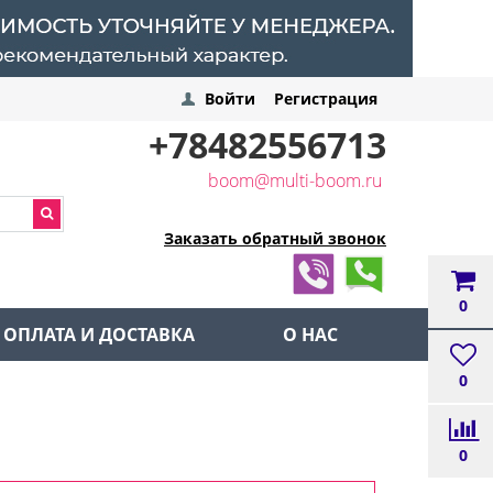
Войти
Регистрация
+78482556713
boom@multi-boom.ru
Заказать обратный звонок
0
ОПЛАТА И ДОСТАВКА
О НАС
0
0