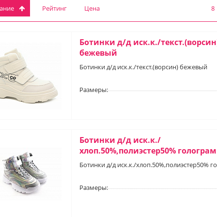
вание
Рейтинг
Цена
8
Ботинки д/д иск.к./текст.(ворсин
бежевый
Ботинки д/д иск.к./текст.(ворсин) бежевый
Размеры:
Ботинки д/д иск.к./
хлоп.50%,полиэстер50% гологра
Ботинки д/д иск.к./хлоп.50%,полиэстер50% 
Размеры: