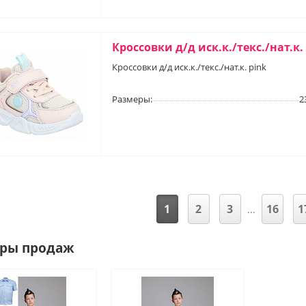
Кроссовки д/д иск.к./текс./нат.к.
Кроссовки д/д иск.к./текс./нат.к. pink
Размеры:
2
1
2
3
16
1
...
ры продаж