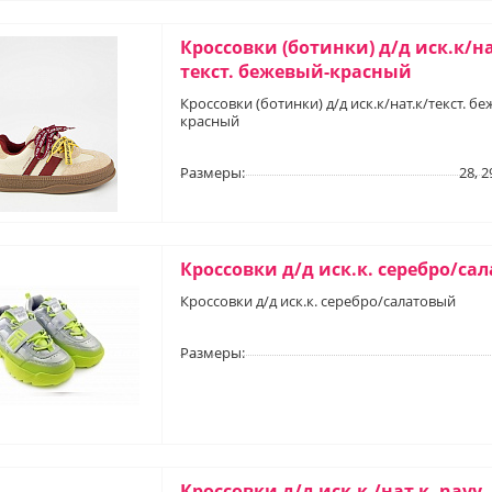
Кроссовки (ботинки) д/д иск.к/на
текст. бежевый-красный
Кроссовки (ботинки) д/д иск.к/нат.к/текст. б
красный
Размеры:
28, 2
Кроссовки д/д иск.к. серебро/са
Кроссовки д/д иск.к. серебро/салатовый
Размеры:
Кроссовки д/д иск.к./нат.к. navy