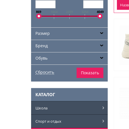
Наз
869
1664
2459
3254
4049
Размер
Бренд
Обувь
КАТАЛОГ
Школа
Спорт и отдых