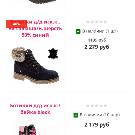
Ботинки д/д иск.к..
46%
нат.замша/н.шерсть
В наличии (1 шт)
50% синий
4199 руб
2 279 руб
Ботинки д/д иск.к./
байка black
В наличии (10 пар)
2 179 руб