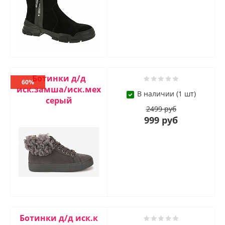
Ботинки д/д
60%
иск.замша/иск.мех
В наличии (1 шт)
серый
2499 руб
999 руб
Ботинки д/д иск.к