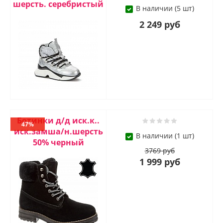
шерсть. серебристый
В наличии (5 шт)
2 249 руб
Ботинки д/д иск.к..
47%
иск.замша/н.шерсть
В наличии (1 шт)
50% черный
3769 руб
1 999 руб