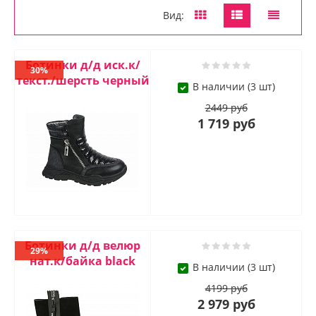
Вид:
Ботинки д/д иск.к/
30%
текст./шерсть черный
В наличии (3 шт)
2449 руб
1 719 руб
Ботинки д/д велюр
29%
нат.к/байка black
В наличии (3 шт)
4199 руб
2 979 руб