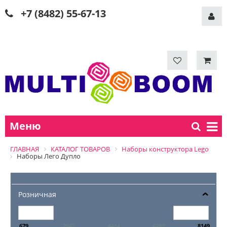
+7 (8482) 55-67-13
Меню
ГЛАВНАЯ
КАТАЛОГ ТОВАРОВ
Наборы конструктора Lego
Наборы Лего Дупло
Розничная
679
2547
4414
6282
8149