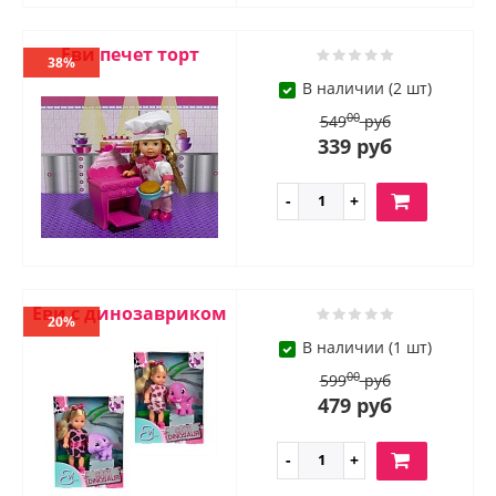
Еви печет торт
38%
В наличии (2 шт)
00
549
руб
339 руб
Еви с динозавриком
20%
В наличии (1 шт)
00
599
руб
479 руб