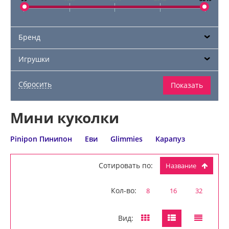
Бренд
Игрушки
Мини куколки
Pinipon Пинипон
Еви
Glimmies
Карапуз
Сотировать по:
Название
Кол-во:
8
16
32
Вид: