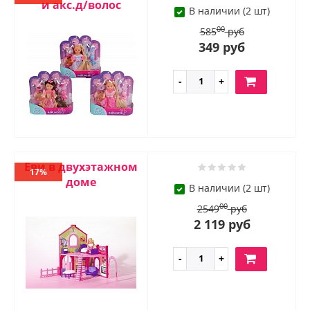
и акс.д/волос
В наличии (2 шт)
00
585
руб
349 руб
Еви в двухэтажном
17%
доме
В наличии (2 шт)
00
2549
руб
2 119 руб