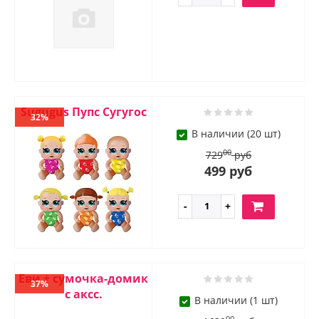
Sugugus Пупс Сугугос
32%
В наличии (20 шт)
00
729
руб
499 руб
Еви + сумочка-домик
37%
с аксс.
В наличии (1 шт)
00