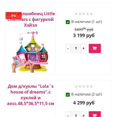
Дом волшебниц Little
9%
Charmers с фигуркой
В наличии (1 шт)
Хэйзл
00
3499
руб
3 199 руб
Дом д/куклы "Lola`s
house of dreams",с
В наличии (2 шт)
куклой и
4 299 руб
аксс.48,5*36,5*11,5 см