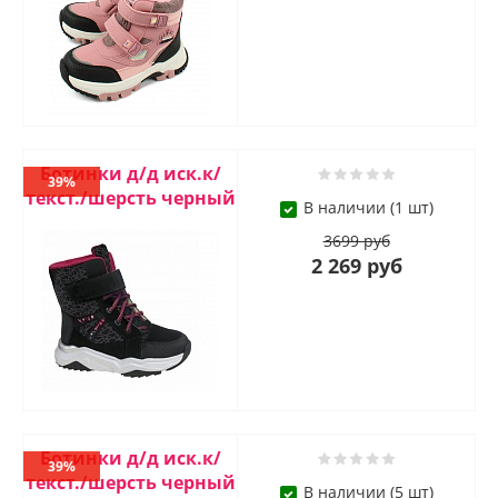
Ботинки д/д иск.к/
39%
текст./шерсть черный
В наличии (1 шт)
3699 руб
2 269 руб
Ботинки д/д иск.к/
39%
текст./шерсть черный
В наличии (5 шт)