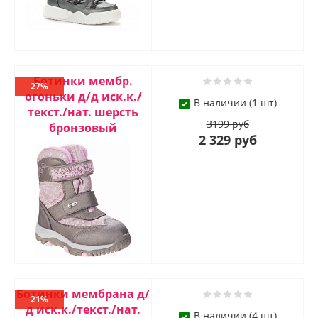
Ботинки мембр.
27%
огоньки д/д иск.к./
В наличии (1 шт)
текст./нат. шерсть
3199 руб
бронзовый
2 329 руб
Ботинки мембрана д/
21%
д иск.к./текст./нат.
В наличии (4 шт)