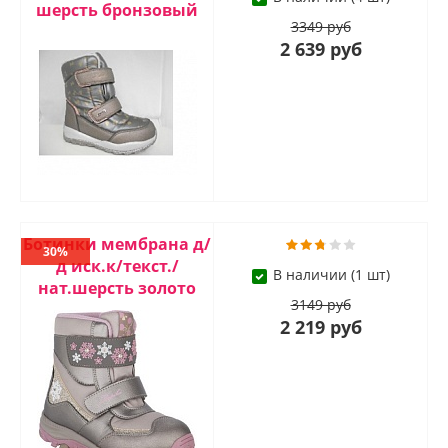
шерсть бронзовый
3349 руб
2 639 руб
Ботинки мембрана д/
30%
д иск.к/текст./
В наличии (1 шт)
нат.шерсть золото
3149 руб
2 219 руб