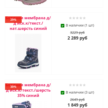
Ботинки мембрана д/
29%
д иск.к/текст./
В наличии (1 шт)
нат.шерсть синий
3229 руб
2 289 руб
Ботинки мембрана д/
30%
д иск.к/текст./шерсть
В наличии (3 шт)
35% синий
2649 руб
1 849 руб