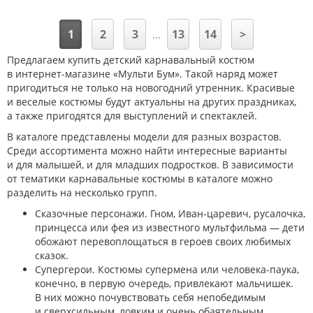
1
2
3
13
14
>
...
Предлагаем купить детский карнавальный костюм
в интернет-магазине «Мульти Бум». Такой наряд может
пригодиться не только на новогодний утренник. Красивые
и веселые костюмы будут актуальны на других праздниках,
а также пригодятся для выступлений и спектаклей.
В каталоге представлены модели для разных возрастов.
Среди ассортимента можно найти интересные варианты
и для малышей, и для младших подростков. В зависимости
от тематики карнавальные костюмы в каталоге можно
разделить на несколько групп.
Сказочные персонажи. Гном, Иван-царевич, русалочка,
принцесса или фея из известного мультфильма — дети
обожают перевоплощаться в героев своих любимых
сказок.
Супергерои. Костюмы супермена или человека-паука,
конечно, в первую очередь, привлекают мальчишек.
В них можно почувствовать себя непобедимым
и сверхсильным, ловким и очень обаятельным.