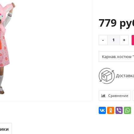
779 ру
Карнав. костюм "
Доставк
Сравнение
тики