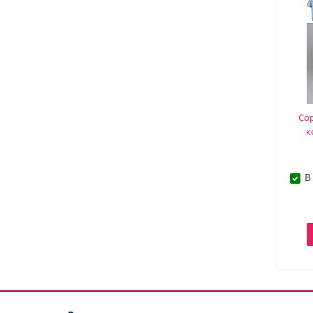
Сор
к
В