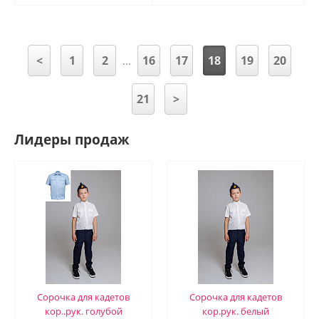
<
1
2
16
17
18
19
20
...
21
>
Лидеры продаж
Сорочка для кадетов
Сорочка для кадетов
кор..рук. голубой
кор.рук. белый