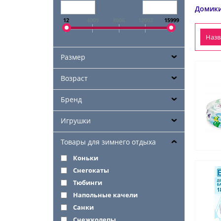
Домики
12
4009
8006
12002
15999
Наз
Размер
Возраст
Бренд
Игрушки
Товары для зимнего отдыха
Коньки
Снегокаты
Тюбинги
Напольные качели
Санки
Снежколепы