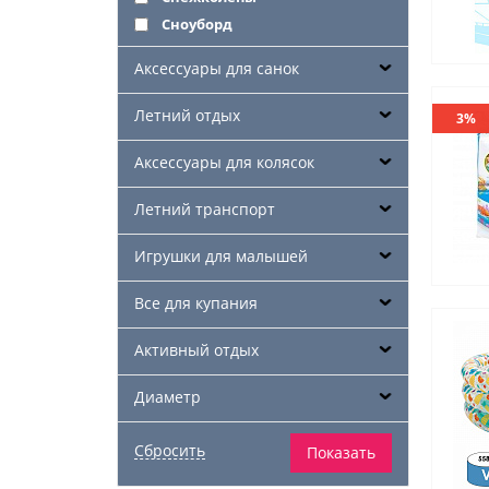
Сноуборд
Аксессуары для санок
Летний отдых
3%
Аксессуары для колясок
Летний транспорт
Игрушки для малышей
Все для купания
Активный отдых
Диаметр