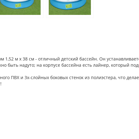
ром 1,52 м x 38 см - отличный детский бассейн. Он устанавливае
жно быть надуто; на корпусе бассейна есть лайнер, который по
нного ПВХ и 3х-слойных боковых стенок из полиэстера, что дел
!