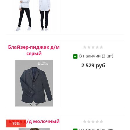
Блайзер-пиджак д/м
серый
В наличии (2 шт)
2 529 руб
Блуза д/д молочный
76%