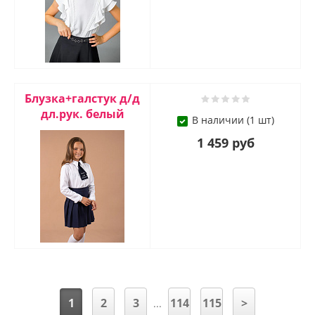
Блузкa+галстук д/д
дл.рук. белый
В наличии (1 шт)
1 459 руб
1
2
3
114
115
>
...