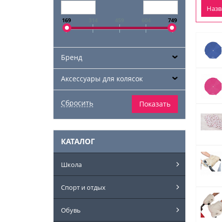
Наз
169
314
459
604
749
Бренд
Аксессуары для колясок
КАТАЛОГ
Школа
Спорт и отдых
Обувь