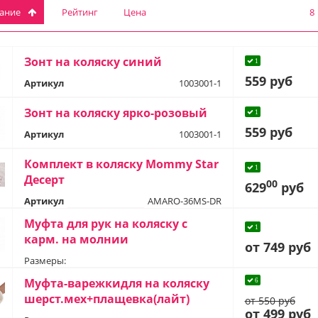
вание
Рейтинг
Цена
8
Зонт на коляску синий
1
559 руб
Артикул
1003001-1
Зонт на коляску ярко-розовый
1
559 руб
Артикул
1003001-1
Комплект в коляску Mommy Star
1
Десерт
00
629
руб
Артикул
AMARO-36MS-DR
Муфта для рук на коляску с
1
карм. на молнии
от 749 руб
Размеры:
Муфта-варежкидля на коляску
6
шерст.мех+плащевка(лайт)
от 550 руб
от 499 руб