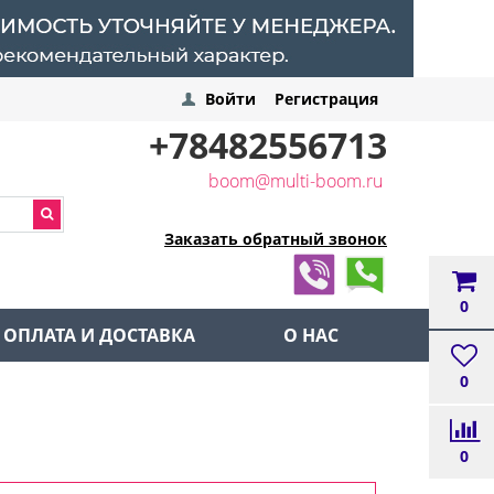
Войти
Регистрация
+78482556713
boom@multi-boom.ru
Заказать обратный звонок
0
ОПЛАТА И ДОСТАВКА
О НАС
0
0