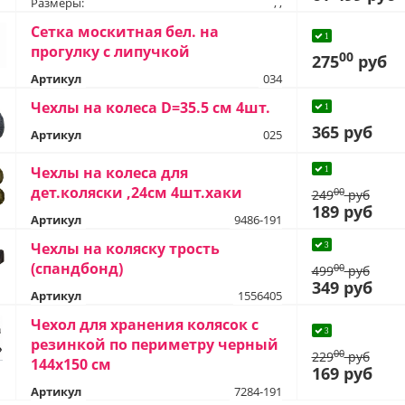
Размеры:
, ,
Сетка москитная бел. на
1
прогулку с липучкой
00
275
руб
Артикул
034
Чехлы на колеса D=35.5 см 4шт.
1
365 руб
Артикул
025
Чехлы на колеса для
1
дет.коляски ,24см 4шт.хаки
00
249
руб
189 руб
Артикул
9486-191
Чехлы на коляску трость
3
(спандбонд)
00
499
руб
349 руб
Артикул
1556405
Чехол для хранения колясок с
3
резинкой по периметру черный
00
229
руб
144х150 см
169 руб
Артикул
7284-191