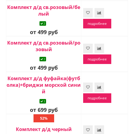
Комплект д/д св.розовый/бе
лый
подробнее
2
от 499 руб
Комплект д/д св.розовый/ро
зовый
подробнее
2
от 499 руб
Комплект д/д фуфайка(футб
олка)+бриджи морской сини
й
подробнее
1
от 699 руб
52%
Комплект д/д черный