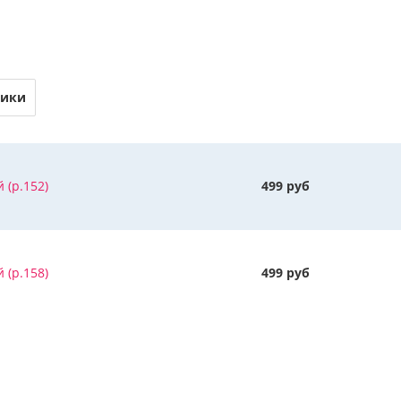
тики
 (р.152)
499 руб
 (р.158)
499 руб