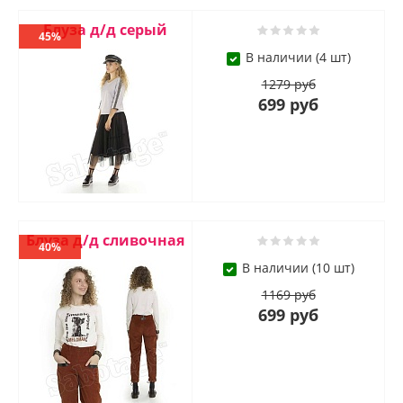
Блуза д/д серый
45%
В наличии (4 шт)
1279 руб
699 руб
Блуза д/д сливочная
40%
В наличии (10 шт)
1169 руб
699 руб