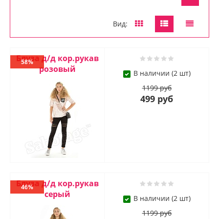
Вид:
Блуза д/д кор.рукав
58%
розовый
В наличии (2 шт)
1199 руб
499 руб
Блуза д/д кор.рукав
46%
серый
В наличии (2 шт)
1199 руб