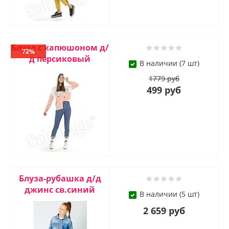
Блуза с капюшоном д/
72%
д персиковый
В наличии (7 шт)
1779 руб
499 руб
Блуза-рубашка д/д
джинс св.синий
В наличии (5 шт)
2 659 руб