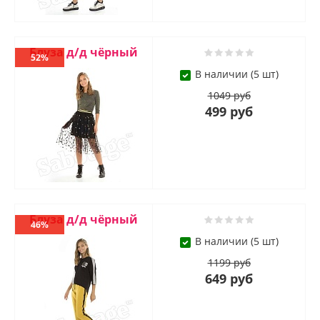
Блуза д/д чёрный
52%
В наличии (5 шт)
1049 руб
499 руб
Блуза д/д чёрный
46%
В наличии (5 шт)
1199 руб
649 руб