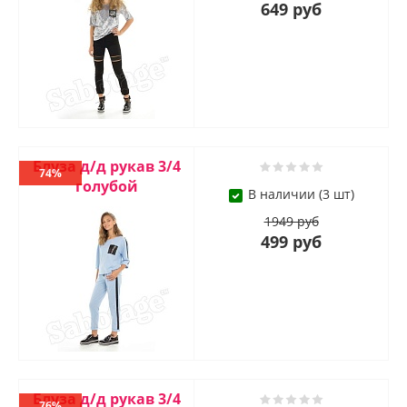
649 руб
Блуза д/д рукав 3/4
74%
голубой
В наличии (3 шт)
1949 руб
499 руб
Блуза д/д рукав 3/4
76%