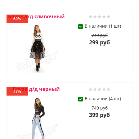
Блуза д/д сливочный
60%
В наличии (1 шт)
749 руб
299 руб
Блуза д/д черный
47%
В наличии (4 шт)
749 руб
399 руб