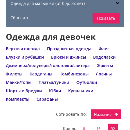
Одежда для малышей (от 0 до 3х лет)
Одежда для девочек
Верхняя одежда
Праздничная одежда
Флис
Блузки и рубашки
Брюки и джинсы
Водолазки
Джемпера/полуверы/толстовки/свитера
Жакеты
Жилеты
Кардиганы
Комбинезоны
Лосины
Майки/топы
Платья/туники
Футболки
Шорты и бриджи
Юбки
Купальники
Комплекты
Сарафаны
Сотировать по:
Название
Кол-во:
8
16
32