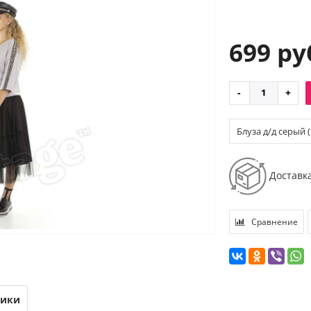
699 ру
Блуза д/д серый (
Доставк
Сравнение
тики