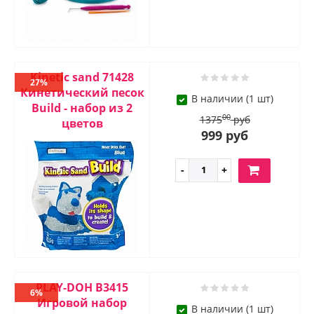
Kinetic sand 71428
27%
Кинетический песок
В наличии (1 шт)
Build - набор из 2
00
1375
руб
цветов
999 руб
PLAY-DOH B3415
6%
Игровой набор
В наличии (1 шт)