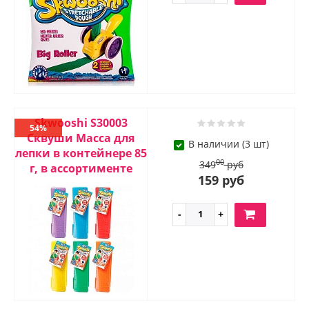
Skwooshi S30003
54%
Сквуши Масса для
В наличии (3 шт)
лепки в контейнере 85
00
349
руб
г, в ассортименте
159 руб