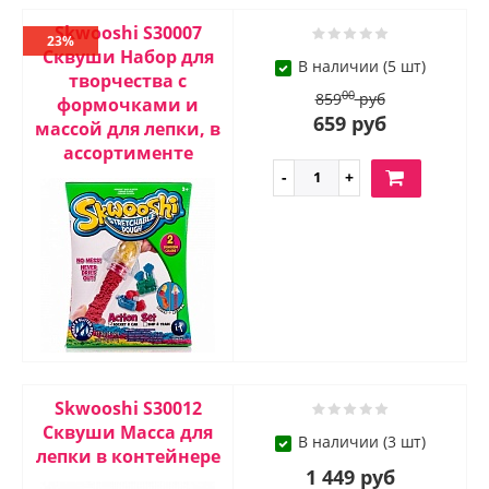
Skwooshi S30007
23%
Сквуши Набор для
В наличии (5 шт)
творчества c
00
859
руб
формочками и
659 руб
массой для лепки, в
ассортименте
Skwooshi S30012
Сквуши Масса для
В наличии (3 шт)
лепки в контейнере
1 449 руб