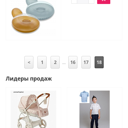
<
1
2
16
17
18
...
Лидеры продаж