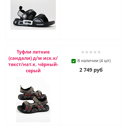
Туфли летние
(сандали) д/м иск.к/
В наличии (4 шт)
текст/нат.к. чёрный-
2 749 руб
серый