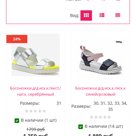
Вид:
24%
Босоножки д/д иск.к,текст./
Босоножки д/д иск.к./иск.к
нат.к. серебрянный
синий/розовый
Размеры:
31
30, 31, 32, 33, 34,
Размеры:
35
В наличии (1 шт)
В наличии (14 шт)
1799 руб