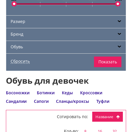
Размер
Бренд
Обувь
Обувь для девочек
Босоножки
Ботинки
Кеды
Кроссовки
Сандалии
Сапоги
Сланцы/кроксы
Туфли
Сотировать по:
Название
Кол-во:
8
16
32