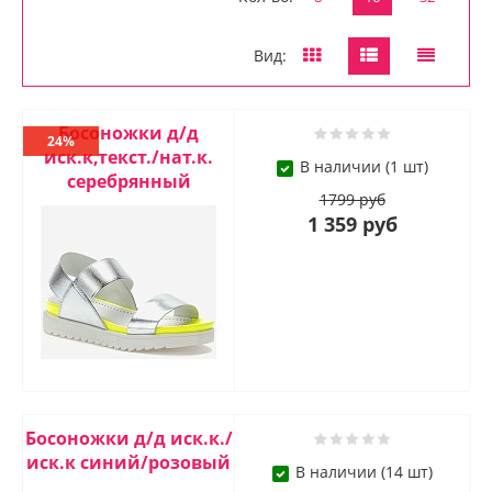
Вид:
Босоножки д/д
24%
иск.к,текст./нат.к.
В наличии (1 шт)
серебрянный
1799 руб
1 359 руб
Босоножки д/д иск.к./
иск.к синий/розовый
В наличии (14 шт)