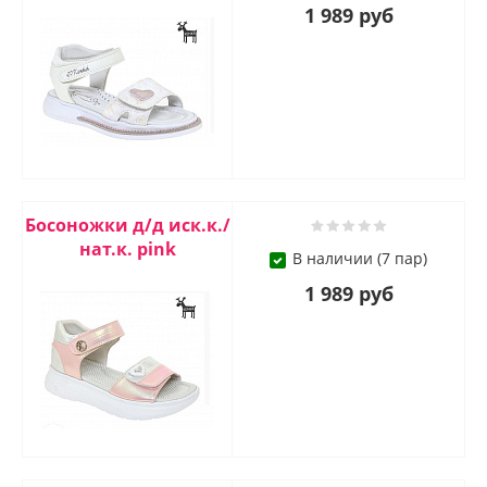
1 989 руб
Босоножки д/д иск.к./
нат.к. pink
В наличии (7 пар)
1 989 руб