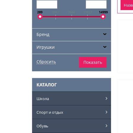
Наз
289
3967
7644
11322
14999
Бренд
Игрушки
КАТАЛОГ
Школа
Спорт и отдых
Обувь