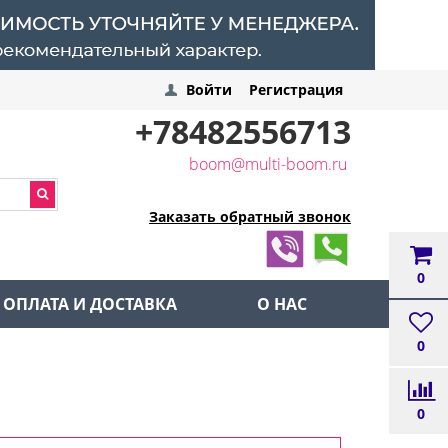
Войти
Регистрация
+78482556713
boom@multi-boom.ru
Заказать обратный звонок
0
ОПЛАТА И ДОСТАВКА
О НАС
0
0