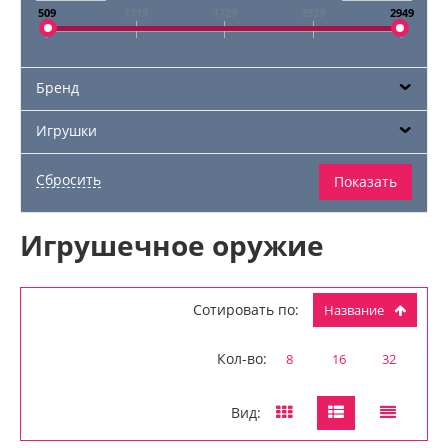
509
1119
1729
2339
2949
Бренд
Игрушки
Игрушечное оружие
Сотировать по:
Название
Кол-во:
8
16
32
Вид: