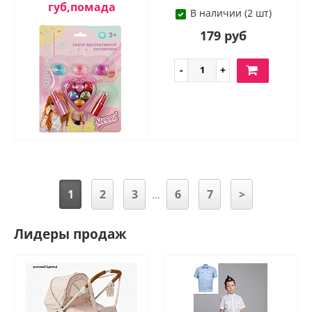
губ,помада
В наличии (2 шт)
179 руб
1
2
3
6
7
>
...
Лидеры продаж