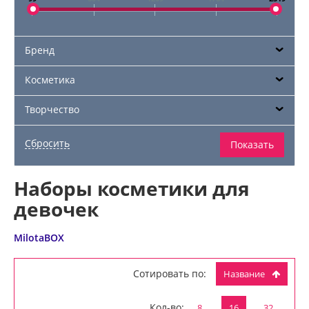
Бренд
Косметика
Творчество
Наборы косметики для
девочек
MilotaBOX
Сотировать по:
Название
Кол-во:
8
16
32