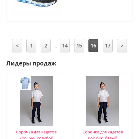
<
1
2
14
15
16
17
>
...
Лидеры продаж
Сорочка для кадетов
Сорочка для кадетов
кор..рук. голубой
кор.рук. белый