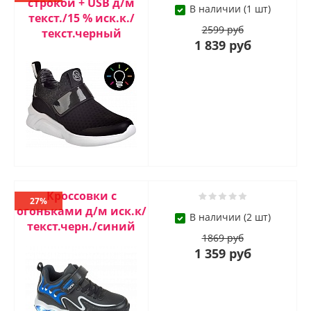
строкой + USB д/м
В наличии (1 шт)
текст./15 % иск.к./
2599 руб
текст.черный
1 839 руб
Кроссовки с
27%
огоньками д/м иск.к/
В наличии (2 шт)
текст.черн./синий
1869 руб
1 359 руб