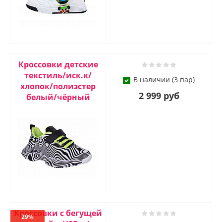
Кроссовки детские
текстиль/иск.к/
В наличии (3 пар)
хлопок/полиэстер
2 999 руб
белый/чёрный
Кроссовки с бегущей
29%