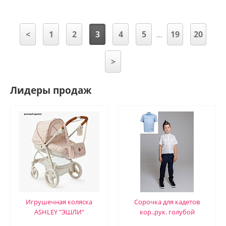
<
1
2
3
4
5
19
20
...
>
Лидеры продаж
Игрушечная коляска
Сорочка для кадетов
ASHLEY "ЭШЛИ"
кор..рук. голубой