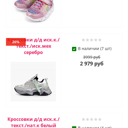
Кроссовки д/д иск.к./
26%
текст./иск.мех
В наличии (7 шт)
серебро
3999 руб
2 979 руб
Кроссовки д/д иск.к./
текст./нат.к белый
В наличии (4 шт)