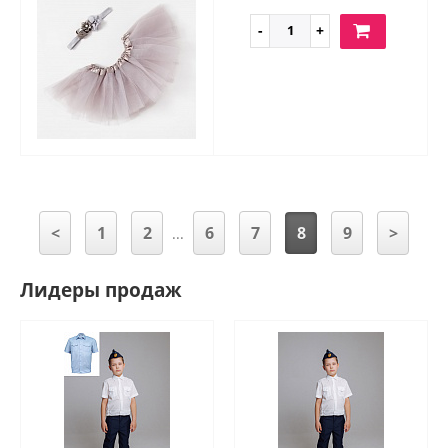
<
1
2
6
7
8
9
>
...
Лидеры продаж