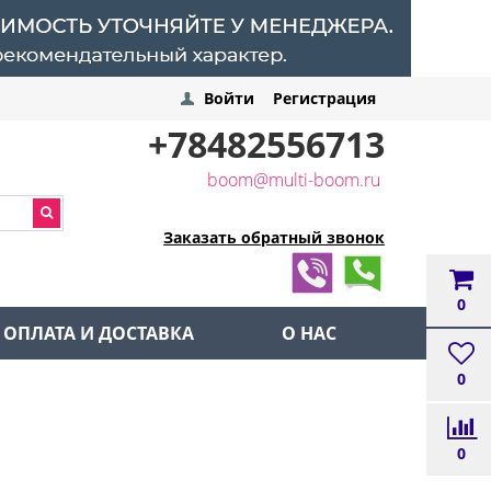
Войти
Регистрация
+78482556713
boom@multi-boom.ru
Заказать обратный звонок
0
ОПЛАТА И ДОСТАВКА
О НАС
0
0