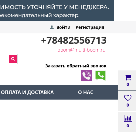
Войти
Регистрация
+78482556713
boom@multi-boom.ru
Заказать обратный звонок
0
ОПЛАТА И ДОСТАВКА
О НАС
0
0