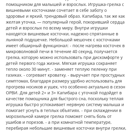
помощником для малышей и взрослых. Игрушка-грелка с
вишневыми косточками сочетает в себе заботу о
здоровье и яркий, трендовый образ. Капибара, так же как
желтая уточка, — популярный герой, покоривший сердца
детей и взрослых по всему миру. Внутри игрушки
находятся вишневые косточки, надежно спрятанные в
льняной подушечке. Небольшой мешочек с косточками
имеет обширный функционал: - после нагрева косточек в
микроволновой печи в течение 40 секунд, получается
грелка, которую можно использовать при дискомфорте у
детей первого года жизни. Мягкая игрушка сохраняет
тепло около 30 минут. - заменяет теплую пеленку при
газиках. - согревает кроватку. - выручает при простудных
симптомах, благодаря размеру удобно использовать для
прогрева носиков и ушек, что особенно актуально в сезон
ОРВИ. Для детей 2+ и 3+ Капибара с уточкой подойдет в
качестве помощника для быстрого сна, поскольку теплая
игрушка быстро успокаивает нервную систему малыша и
помогает уснуть в теплых объятиях. - при охлаждении в
морозильной камере грелка поможет снять боль от
ушибов и порезов. - а при комнатной температуре,
перебирая небольшие вишневые косточки внутри грелки,