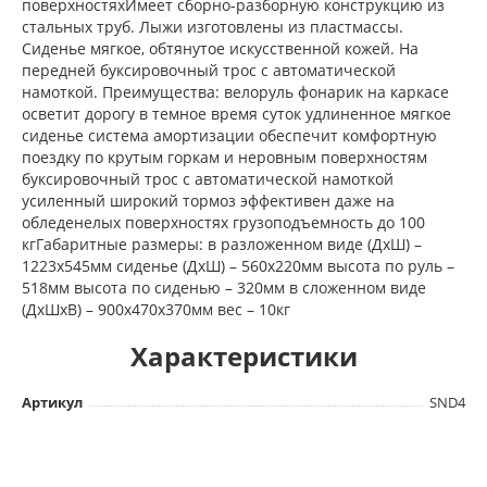
поверхностяхИмеет сборно-разборную конструкцию из
стальных труб. Лыжи изготовлены из пластмассы.
Сиденье мягкое, обтянутое искусственной кожей. На
передней буксировочный трос с автоматической
намоткой. Преимущества: велоруль фонарик на каркасе
осветит дорогу в темное время суток удлиненное мягкое
сиденье система амортизации обеспечит комфортную
поездку по крутым горкам и неровным поверхностям
буксировочный трос с автоматической намоткой
усиленный широкий тормоз эффективен даже на
обледенелых поверхностях грузоподъемность до 100
кгГабаритные размеры: в разложенном виде (ДхШ) –
1223х545мм сиденье (ДхШ) – 560х220мм высота по руль –
518мм высота по сиденью – 320мм в сложенном виде
(ДхШхВ) – 900х470х370мм вес – 10кг
Характеристики
Артикул
SND4