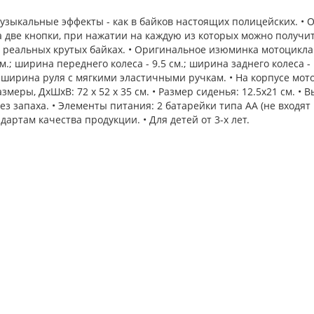
зыкальные эффекты - как в байков настоящих полицейских. • О
а две кнопки, при нажатии на каждую из которых можно получи
в реальных крутых байках. • Оригинальное изюминка мотоцикла
см.; ширина переднего колеса - 9.5 см.; ширина заднего колеса 
 ширина руля с мягкими эластичными ручкам. • На корпусе мот
меры, ДхШхВ: 72 х 52 х 35 см. • Размер сиденья: 12.5х21 см. • В
 запаха. • Элементы питания: 2 батарейки типа АА (не входят в 
артам качества продукции. • Для детей от 3-х лет.