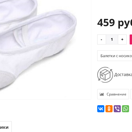
459 ру
Балетки с носико
Доставк
Сравнение
тики