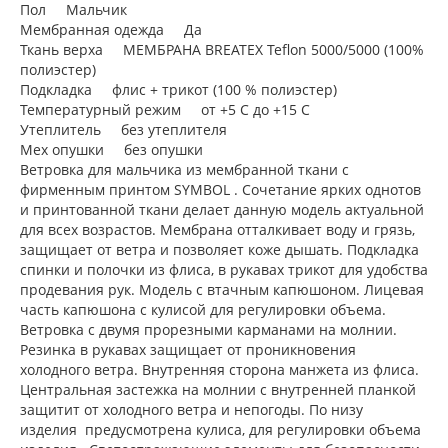
Пол Мальчик
Мембранная одежда Да
Ткань верха МЕМБРАНА BREATEX Teflon 5000/5000 (100%
полиэстер)
Подкладка флис + трикот (100 % полиэстер)
Температурный режим от +5 С до +15 С
Утеплитель без утеплителя
Мех опушки без опушки
Ветровка для мальчика из мембранной ткани с
фирменным принтом SYMBOL . Сочетание ярких однотов
и принтованной ткани делает данную модель актуальной
для всех возрастов. Мембрана отталкивает воду и грязь,
защищает от ветра и позволяет коже дышать. Подкладка
спинки и полочки из флиса, в рукавах трикот для удобства
продевания рук. Модель с втачным капюшоном. Лицевая
часть капюшона с кулисой для регулировки объема.
Ветровка с двумя прорезными карманами на молнии.
Резинка в рукавах защищает от проникновения
холодного ветра. Внутренняя сторона манжета из флиса.
Центральная застежка на молнии с внутренней планкой
защитит от холодного ветра и непогоды. По низу
изделия предусмотрена кулиса, для регулировки объема