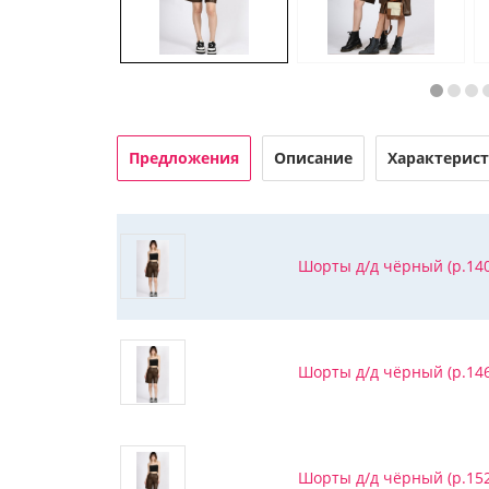
Предложения
Описание
Характерис
Шорты д/д чёрный (р.140
Шорты д/д чёрный (р.146
Шорты д/д чёрный (р.152