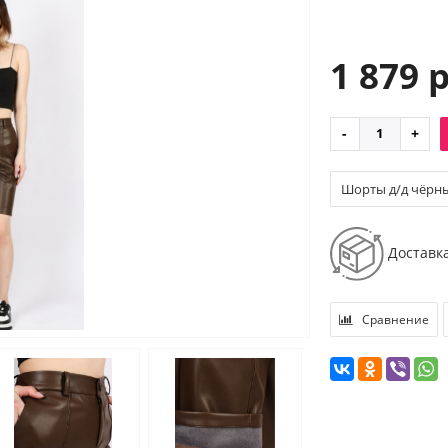
1 879 
Шорты д/д чёрны
Доставк
Сравнение