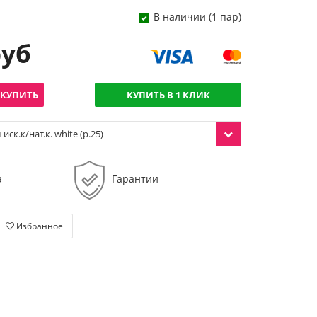
В наличии (1 пар)
руб
КУПИТЬ
КУПИТЬ В 1 КЛИК
ск.к/нат.к. white (р.25)
а
Гарантии
Избранное