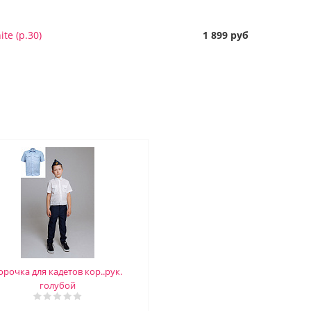
te (р.30)
1 899 руб
орочка для кадетов кор..рук.
голубой