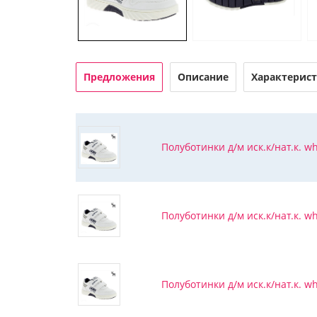
Предложения
Описание
Характерис
Полуботинки д/м иск.к/нат.к. whi
Полуботинки д/м иск.к/нат.к. whi
Полуботинки д/м иск.к/нат.к. whi