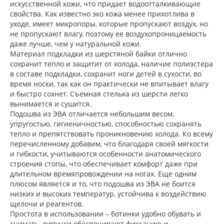
искусственной кожи, что придает водоотталкивающие
свойства. Как известно эко кожа менее прихотлива в
уходе, имеет микропоры, которые пропускают воздух, но
не пропускают влагу, поэтому ее воздухопроницаемость
даже лучше, чем у натуральной кожи.
Материал подкладки из шерстяной байки отлично
сохранит тепло и защитит от холода, наличие полиэстера
в составе подкладки, сохранит ноги детей в сухости, во
время носки, так как он практически не впитывает влагу
и быстро сохнет. Съемная стелька из шерсти легко
вынимается и сушится.
Подошва из ЭВА отличается небольшим весом,
упругостью, гигиеничностью, способностью сохранять
тепло и препятствовать проникновению холода. Ко всему
перечисленному добавим, что благодаря своей мягкости
и гибкости, учитываются особенности анатомического
строения стопы, что обеспечивает комфорт даже при
длительном времяпровождении на ногах. Еще одним
плюсом является и то, что подошва из ЭВА не боится
низких и высоких температур, устойчива к воздействию
щелочи и реагентов.
Простота в использовании – ботинки удобно обувать и
снимать, липучки обеспечивают фиксацию и