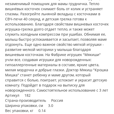
незаменимый помощник для мамы грудничка. Тепло
вишнёвых косточек снимает боль от колик и устраняет
спазмы. Разогрейте льняной вкладыш с косточками в
СВЧ-печи 40 секунд, и детская грелка готова к
использованию. Благодаря свойствам вишневых косточек
игрушка-грелка долго отдает тепло, и также может
служить холодным компрессом при ушибах. Обнимая ее,
малыш быстро успокаивается и засыпает, позволяя маме
отдохнуть. Еще одно важное свойство мягкой игрушки -
развитие мелкой моторики у малыша благодаря
вишневым косточкам. На Фабрике игрушек "Мякиши"
учли все, создавая игрушки для новорожденных:
гипоаллергенные материалы в составе, яркие цвета,
милая мордочка и добрые глазки. Доктор Мякиш "Крошка
Мишка" станет ребенку и маме другом, который
справится с болью, поиграет, успокоит и украсит детскую
комнату. Подойдет в подарок на выписку для
новорожденного. Самостоятельное использование с 3 лет
Артикул 182
Страна-производитель Россия
Ширина упаковки, см 3.0
Вес упаковки, кг 0.14