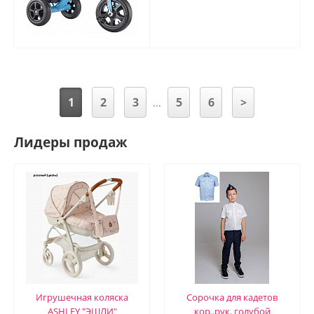
1
2
3
5
6
>
...
Лидеры продаж
Игрушечная коляска
Сорочка для кадетов
ASHLEY "ЭШЛИ"
кор..рук. голубой