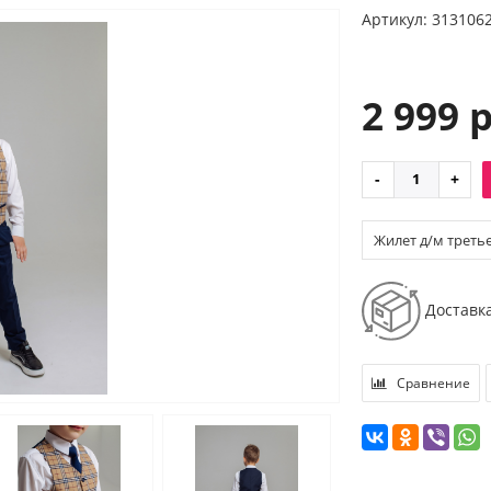
Артикул: 313106
2 999 
Жилет д/м третье
а (р.40/152)
Доставк
Сравнение