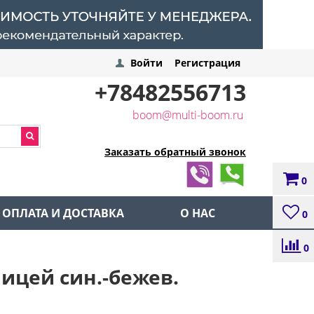
Войти
Регистрация
+78482556713
boom@multi-boom.ru
Заказать обратный звонок
0
ОПЛАТА И ДОСТАВКА
О НАС
0
0
лицей син.-бежев.