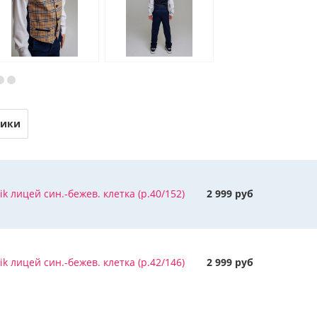
тики
k лицей син.-бежев. клетка (р.40/152)
2 999 руб
k лицей син.-бежев. клетка (р.42/146)
2 999 руб