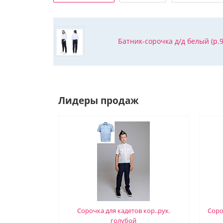
Батник-сорочка д/д белый (р.9
Лидеры продаж
Сорочка для кадетов кор..рук.
Соро
голубой