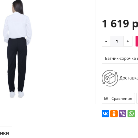
1 619 
Батник-сорочка д
Доставк
Сравнение
тики