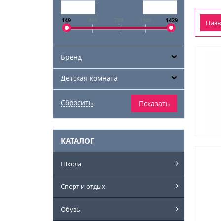
149
469
789
1109
1429
Наз
Бренд
Детская комната
КАТАЛОГ
Школа
Спорт и отдых
Обувь