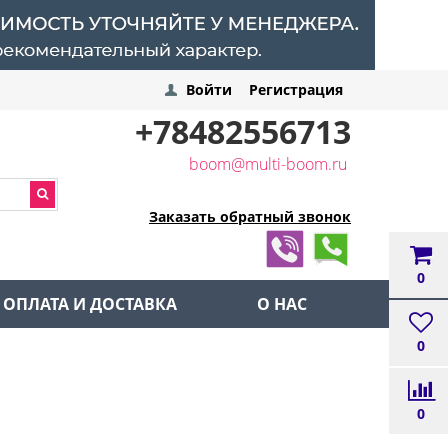
Войти
Регистрация
+78482556713
boom@multi-boom.ru
Заказать обратный звонок
0
ОПЛАТА И ДОСТАВКА
О НАС
0
0