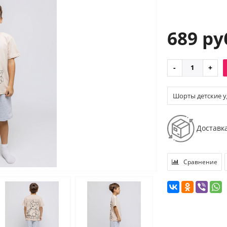
689 ру
Шорты детские у
Доставк
Сравнение