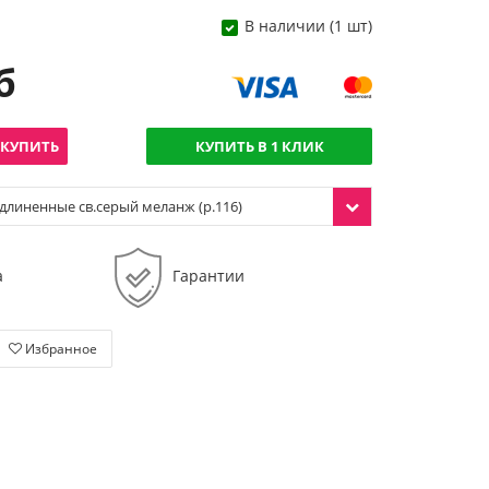
В наличии (1 шт)
б
КУПИТЬ
КУПИТЬ В 1 КЛИК
длиненные св.серый меланж (р.116)
а
Гарантии
Избранное