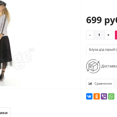
699 ру
Блуза д/д серый (
Доставк
Сравнение
тики