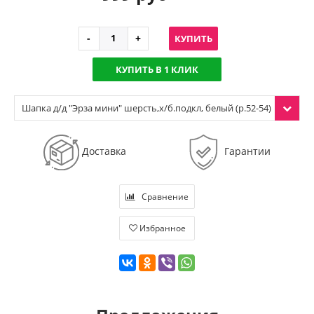
КУПИТЬ
КУПИТЬ В 1 КЛИК
Шапка д/д "Эрза мини" шерсть,х/б.подкл, белый (р.52-54)
Доставка
Гарантии
Сравнение
Избранное