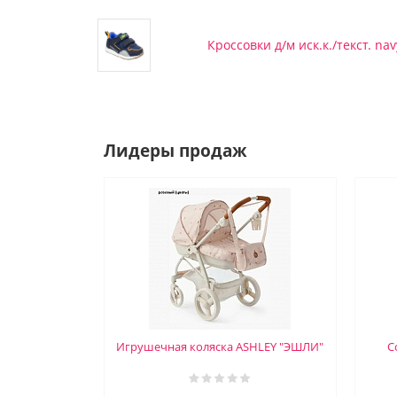
Кроссовки д/м иск.к./текст. nav
Лидеры продаж
Игрушечная коляска ASHLEY "ЭШЛИ"
С