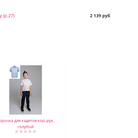
y (р.27)
2 139 руб
орочка для кадетов кор..рук.
голубой