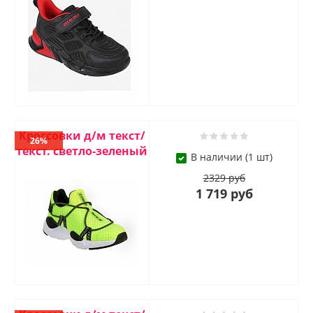
Кроссовки д/м текст/
26%
текст. светло-зеленый
В наличии (1 шт)
2329 руб
1 719 руб