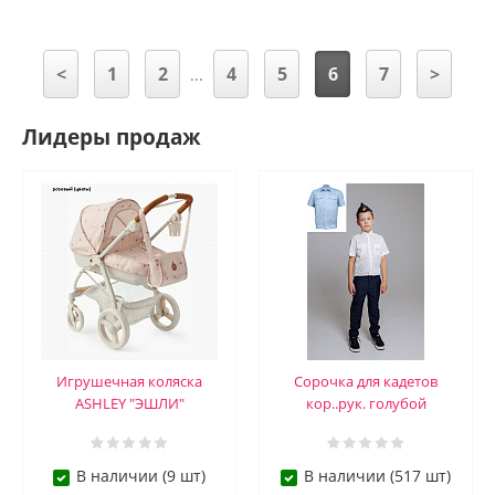
<
1
2
4
5
6
7
>
...
Лидеры продаж
Игрушечная коляска
Сорочка для кадетов
ASHLEY "ЭШЛИ"
кор..рук. голубой
В наличии (9 шт)
В наличии (517 шт)