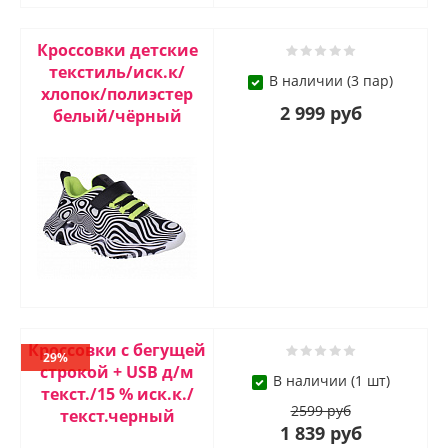
Кроссовки детские
текстиль/иск.к/
В наличии (3 пар)
хлопок/полиэстер
2 999 руб
белый/чёрный
Кроссовки с бегущей
29%
строкой + USB д/м
В наличии (1 шт)
текст./15 % иск.к./
2599 руб
текст.черный
1 839 руб