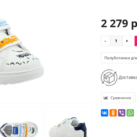
2 279 
Полуботинки д/м и
Доставк
Сравнение