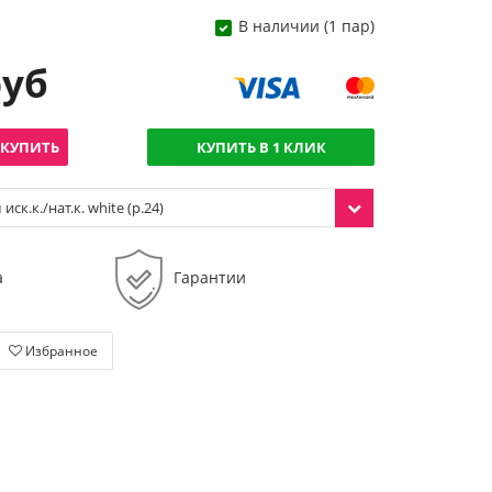
В наличии (1 пар)
руб
КУПИТЬ
КУПИТЬ В 1 КЛИК
ск.к./нат.к. white (р.24)
а
Гарантии
Избранное