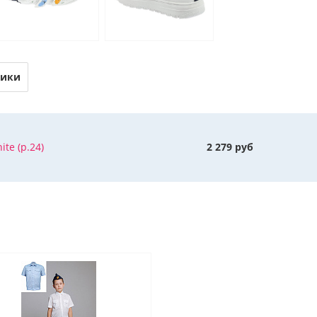
тики
ite (р.24)
2 279 руб